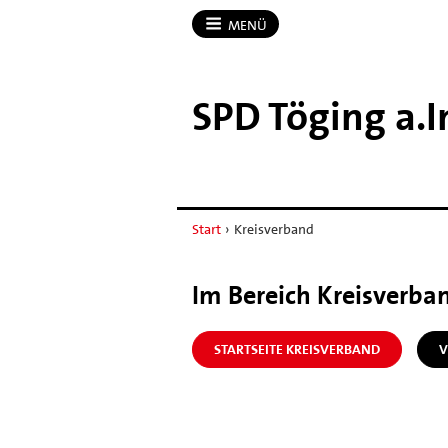
MENÜ
SPD Töging a.​
Start
›
Kreisverband
Im Bereich Kreisverba
STARTSEITE KREISVERBAND
V