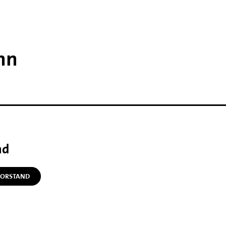
Inn
nd
ORSTAND